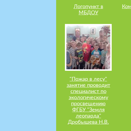
Логопункт в
Ком
МБДОУ
"Пожар в лесу"
занятие проводит
специалист по
экологическому
просвещению
ФГБУ "Земля
леопарда"
Дробышева Н.В.