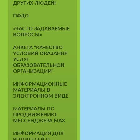
ДРУГИХ ЛЮДЕЙ!
ПФДО
«ЧАСТО ЗАДАВАЕМЫЕ
ВОПРОСЫ»
АНКЕТА "КАЧЕСТВО
УСЛОВИЙ ОКАЗАНИЯ
УСЛУГ
ОБРАЗОВАТЕЛЬНОЙ
ОРГАНИЗАЦИИ"
ИНФОРМАЦИОННЫЕ
МАТЕРИАЛЫ В
ЭЛЕКТРОННОМ ВИДЕ
МАТЕРИАЛЫ ПО
ПРОДВИЖЕНИЮ
МЕССЕНДЖЕРА MAX
ИНФОРМАЦИЯ ДЛЯ
РОДИТЕЛЕЙ О