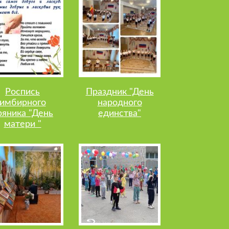
Роспись
Праздник "День
имбирного
народного
ряника "День
единства"
матери "