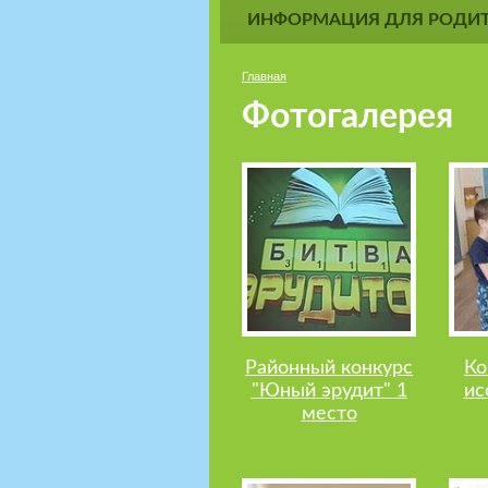
ИНФОРМАЦИЯ ДЛЯ РОДИТ
Главная
Фотогалерея
Районный конкурс
Ко
"Юный эрудит" 1
ис
место