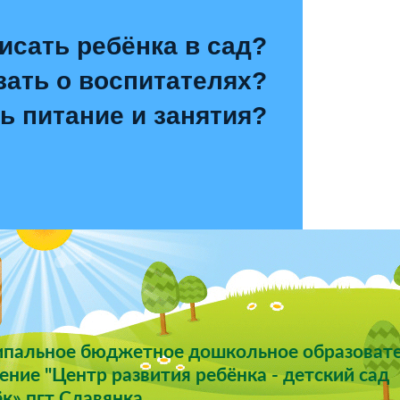
исать ребёнка в сад?
зать о воспитателях?
ь питание и занятия?
пальное бюджетное дошкольное образоват
ние "Центр развития ребёнка - детский сад
к» пгт Славянка