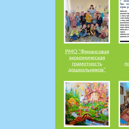
РМО "Финансовая
экономическая
грамотность
п
дошкольников"