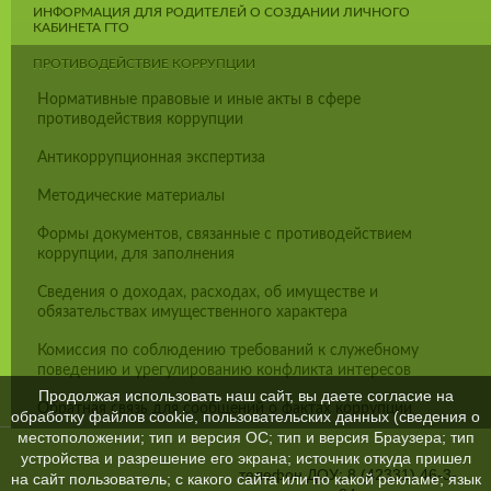
ИНФОРМАЦИЯ ДЛЯ РОДИТЕЛЕЙ О СОЗДАНИИ ЛИЧНОГО
КАБИНЕТА ГТО
ПРОТИВОДЕЙСТВИЕ КОРРУПЦИИ
Нормативные правовые и иные акты в сфере
противодействия коррупции
Антикоррупционная экспертиза
Методические материалы
Формы документов, связанные с противодействием
коррупции, для заполнения
Сведения о доходах, расходах, об имуществе и
обязательствах имущественного характера
Комиссия по соблюдению требований к служебному
поведению и урегулированию конфликта интересов
Продолжая использовать наш сайт, вы даете согласие на
Обратная связь для сообщений о фактах коррупции
обработку файлов cookie, пользовательских данных (сведения о
местоположении; тип и версия ОС; тип и версия Браузера; тип
устройства и разрешение его экрана; источник откуда пришел
телефон ДОУ: 8 (42331) 46-3-
на сайт пользователь; с какого сайта или по какой рекламе; язык