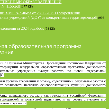
СТВЕННЫЙ ОБРАЗОВАТЕЛЬНЫЙ
N_1155.pdf
(177 КБ)
ии ХМО № 540-па от 28.03.2025 О закреплении
ьных учреждений (ДОУ) за конкретными территорями.pdf
(993
ледования за 2024 год.docx
(58 КБ)
ая образовательная программа
вания
твии с Приказом Министерства Просвещения Российской Федерации от
тверждении Федеральной образовательной программы дошкольного
овательные учреждения начнут работать по новой федеральной
ДО.
вый уровень требований к объему, содержанию и результатам работы с
яет реализовать несколько основополагающих функций дошкольного
бенка дошкольного возраста как гражданина Российской Федерации,
гражданской и культурной идентичности на соответствующем его
пными средствами