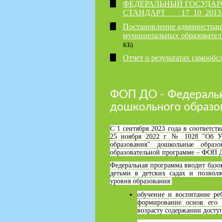
ФЕДЕРАЛЬНЫЙ ГОСУДАР
СТАНДАРТ____17_10_2013_
Постановление администрац
муниципальных образовател
КБ)
Отчет о результатах самообс
ФОП ДО - Федеральн
дошкольного образо
С 1 сентября 2023 года в соответс
25 ноября 2022 г. № 1028 "Об У
образования" дошкольные образ
образовательной программе – ФОП 
Федеральная программа вводит базо
детьми в детских садах и позвол
уровня образования:
обучение и воспитание ре
формирование основ его 
возрасту содержании досту