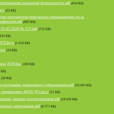
требованиям пожарной безопасности.pdf
(934 КБ)
ocx
(22 КБ)
ции противоэпидемических мероприятиях из-за
инфекций.pdf
(885 КБ)
31.07.2020 № 373.pdf
(752 КБ)
845 КБ)
ОУТ.docx
(1 418 КБ)
ocx
(16 КБ)
нии ДОУ.doc
(180 КБ)
 КБ)
(30 КБ)
я программа дошкольного образования.pdf
(16 403 КБ)
ое применение ФОП ДО.docx
(51 КБ)
альных данных воспитанников.pdf
(18 626 КБ)
данных работников.pdf
(6 571 КБ)