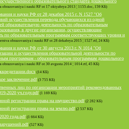
осударственного образовательного стандарта дошкольного
va obrazovaniya i nauki RF ot 17 oktyabrya 2013 ¦ 1155.doc, 159 КБ)
ания и науки РФ от 28 декабря 2015 г. N 1527 "Об
овий осуществления перевода обучающихся из одной
й образовательную деятельность по образовательным
азования, в другие организации, осуществляющие
ть по образовательным программам соответствующих уровня и
erstva obrazovaniya i nauki RF ot 28 dekabrya 2015 ¦ 1527.rtf, 24 КБ)
ания и науки РФ от 30 августа 2013 г. N 1014 "Об
зации и осуществления образовательной деятельности по
ным программам - образовательным программам дошкольного
a obrazovaniya i nauki RF ot 30 avgusta 2014 ¦ 1014.rtf, 45 КБ)
аккредитации.docx
(14 КБ)
ое заключение.pdf
(3 755 КБ)
ственных лиц по организации мероприятий рекомендованных
19-2020 уч.году.pdf
(1 169 КБ)
енной регистрации права на имущество.pdf
(2 282 КБ)
нной регистрации права на землю.pdf
(2 537 КБ)
2020 года.pdf
(1 664 КБ)
нарушений.pdf
(527 КБ)