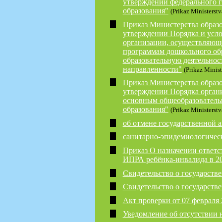
утверждении федерального г
образования"
(Prikaz Ministerst
Приказ Министерства образов
утверждении Порядка и усл
организации, осуществляюще
программам дошкольного обр
образовательную деятельнос
направленности"
(Prikaz Minist
Приказ Министерства образов
утверждении Порядка органи
основным общеобразователь
образования"
(Prikaz Ministerstv
об отмене государственной 
санитарно-эпидемиологическ
Приказ О назначении ответ
ИПРА ребёнка-инвалида в 20
Свидетельство о государств
Свидетельство о государстве
Акт проверки от 07 февраля 
Уведомление об отсутствии 