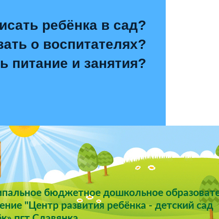
исать ребёнка в сад?
зать о воспитателях?
ь питание и занятия?
пальное бюджетное дошкольное образоват
ние "Центр развития ребёнка - детский сад
к» пгт Славянка