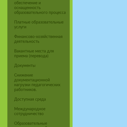
обеспечение и
оснащенность
образовательного процесса
Платные образовательные
услуги
Финансово-хозяйственная
деятельность
Вакантные места для
приема (перевода)
Документы
Снижение
документационной
нагрузки педагогических
работников.
Доступная среда
Международное
сотрудничество
Образовательные