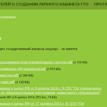
ЕЛЕЙ О СОЗДАНИИ ЛИЧНОГО КАБИНЕТА ГТО
ПРОТ
 организации
в
их государственный контроль (надзор) - не имеется.
пользования благотворительных средств.pdf
(1 510 КБ)
луживании обучающихся.pdf
(1 955 КБ)
миссии.pdf
(2 280 КБ)
идами.pdf
(1 128 КБ)
вания и науки РФ от 8 апреля 2014 г. N 293 "Об утверждении
 по образовательным программам дошкольного образования"
nauki RF ot 8 aprelya 2014 ¦293.doc, 74 КБ)
ания и науки РФ от 17 октября 2013 г. N 1155 "Об