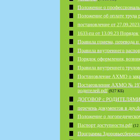
Положение о профессиональн
Положение об оплате труда 
постановление от 27.09.2023
1633-па от 13.09.23 Порядок
Правила приема, перевода и
Правила внутреннего распор
Порядок оформления, возни
Правила внутреннего трудов
Постановление АХМО о закр
Постаеовление АХМО № 1975-
родителей.pdf
(927 КБ)
ДОГОВОР с РОДИТЕЛЯМИ.
перечень документов в доу.d
Положение о логопедическо
Паспорт доступности.pdf
(12
Программа Здоровьесбереже