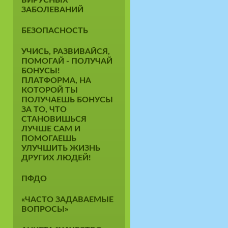
ЗАБОЛЕВАНИЙ
БЕЗОПАСНОСТЬ
УЧИСЬ, РАЗВИВАЙСЯ,
ПОМОГАЙ - ПОЛУЧАЙ
БОНУСЫ!
ПЛАТФОРМА, НА
КОТОРОЙ ТЫ
ПОЛУЧАЕШЬ БОНУСЫ
ЗА ТО, ЧТО
СТАНОВИШЬСЯ
ЛУЧШЕ САМ И
ПОМОГАЕШЬ
УЛУЧШИТЬ ЖИЗНЬ
ДРУГИХ ЛЮДЕЙ!
ПФДО
«ЧАСТО ЗАДАВАЕМЫЕ
ВОПРОСЫ»