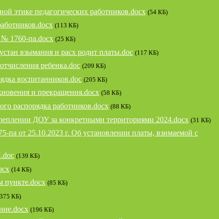
ой этике педагогических работников.docx
(54 КБ)
работников.docx
(113 КБ)
 № 1760-па.docx
(25 КБ)
 устан взымания и расх родит платы.doc
(117 КБ)
 отчисления ребенка.doc
(209 КБ)
ядка воспитанников.doc
(205 КБ)
кновения и прекращения.docx
(58 КБ)
ого распорядка работников.docx
(88 КБ)
еплении ДОУ за конкретными территориями 2024.docx
(31 КБ)
па от 25.10.2023 г. Об установлении платы, взимаемой с
doc
(139 КБ)
ocx
(14 КБ)
м пункте.docx
(85 КБ)
 375 КБ)
ние.docx
(196 КБ)