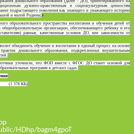
ержания дошкольного образования (далее – ДО), ориентированного на
диционным духовно-нравственным и социокультурным ценностям
итание подрастающего поколения как знающего и уважающего историю
ольшой и малой Родины;
v
ного образовательного пространства воспитания и обучения детей от
в общеобразовательную организацию, обеспечивающего ребенку и его
ставителям) равные, качественные условия ДО, вне зависимости от
волит объединить обучение и воспитание в единый процесс на основе
практик дошкольного образования, подкрепленных внушительным
тей.
ботчики уточнили, что ФОП вместе с ФГОС ДО станет основой для
бразовательных программ в детских садах.
ения
.pdf
(1 378 КБ)
ор
u/public/HDhp/bagm4gpoT