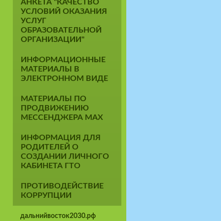
АНКЕТА "КАЧЕСТВО
УСЛОВИЙ ОКАЗАНИЯ
УСЛУГ
ОБРАЗОВАТЕЛЬНОЙ
ОРГАНИЗАЦИИ"
ИНФОРМАЦИОННЫЕ
МАТЕРИАЛЫ В
ЭЛЕКТРОННОМ ВИДЕ
МАТЕРИАЛЫ ПО
ПРОДВИЖЕНИЮ
МЕССЕНДЖЕРА MAX
ИНФОРМАЦИЯ ДЛЯ
РОДИТЕЛЕЙ О
СОЗДАНИИ ЛИЧНОГО
КАБИНЕТА ГТО
ПРОТИВОДЕЙСТВИЕ
КОРРУПЦИИ
дальнийвосток2030.рф