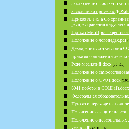
Заключение о соответствии 
Заявление о приеме в ДОУ.d
Приказ № 145-а Об организа
распрастранения вирусных 
Приказ МинПросвещения от 
Положение о логопедах.pdf
(
Декларация соответствия С
приказы о движении детей.d
Режим занятий.docx
(50 КБ)
Положение о самообследова
Положение о СУОТ.docx
(101
6941 поборы в СОШ (1).docx
Федеральная образовательна
Приказ о переходе на полн
Положение о защите персон
Положение о персональных 
устав.pdf
(4 910 КБ)