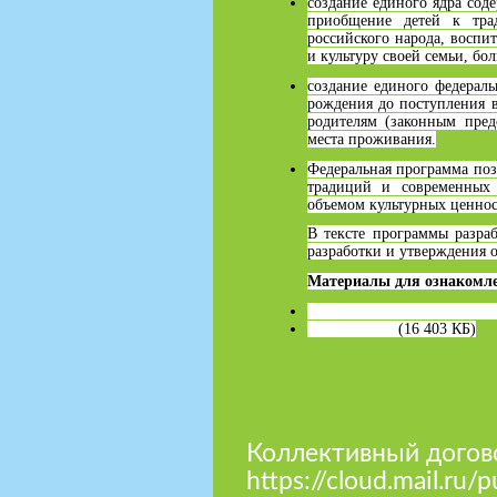
создание единого ядра сод
приобщение детей к тра
российского народа, восп
и культуру своей семьи, б
создание единого федераль
рождения до поступления 
родителям (законным пред
места проживания.
Федеральная программа поз
традиций и современных 
объемом культурных ценнос
В тексте программы разра
разработки и утверждения о
Материалы для ознакомл
Медиапрезентация ФОП ДО
ФОП ДО.pdf
(16 403 КБ)
Коллективный догов
https://cloud.mail.r