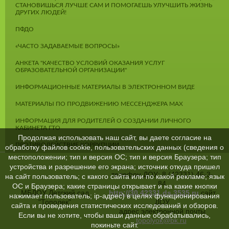
СТАНОВИШЬСЯ ЛУЧШЕ САМ И ПОМОГАЕШЬ УЛУЧШИТЬ ЖИЗНЬ
ДРУГИХ ЛЮДЕЙ!
ПФДО
«ЧАСТО ЗАДАВАЕМЫЕ ВОПРОСЫ»
АНКЕТА "КАЧЕСТВО УСЛОВИЙ ОКАЗАНИЯ УСЛУГ
ОБРАЗОВАТЕЛЬНОЙ ОРГАНИЗАЦИИ"
ИНФОРМАЦИОННЫЕ МАТЕРИАЛЫ В ЭЛЕКТРОННОМ ВИДЕ
МАТЕРИАЛЫ ПО ПРОДВИЖЕНИЮ МЕССЕНДЖЕРА MAX
ИНФОРМАЦИЯ ДЛЯ РОДИТЕЛЕЙ О СОЗДАНИИ ЛИЧНОГО
КАБИНЕТА ГТО
Продолжая использовать наш сайт, вы даете согласие на
ПРОТИВОДЕЙСТВИЕ КОРРУПЦИИ
обработку файлов cookie, пользовательских данных (сведения о
местоположении; тип и версия ОС; тип и версия Браузера; тип
устройства и разрешение его экрана; источник откуда пришел
телефон ДОУ: 8 (42331) 46-3-
на сайт пользователь; с какого сайта или по какой рекламе; язык
84
ОС и Браузера; какие страницы открывает и на какие кнопки
МБДОУ Детский сад
http://30.42331.ds.3535.ru
сайт
нажимает пользователь; ip-адрес) в целях функционирования
"Тополек"
ДОУ
сайта и проведения статистических исследований и обзоров.
адрес электронной почты
Если вы не хотите, чтобы ваши данные обрабатывались,
topolyok@bk.ru
покиньте сайт.