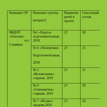
Название ОУ
Название группы
Норматив
Списочный
Пл
детей в
состав
чи
(возраст)
группе
св
ме
МБДОУ
№1 «Радуга»
23
20
3
«Тополек»
подготовительная,
пгт
2018
Славянка
№ 6 «Почемучки»
23
21
2
Подготовительная,
2018
№ 2
23
21
2
«Колокольчик»
старшая, 2019
№ 9
23
20
3
«Семицветик»
старшая, 2019
№ 7 «Ягодка»
23
24
0
средняя,2020