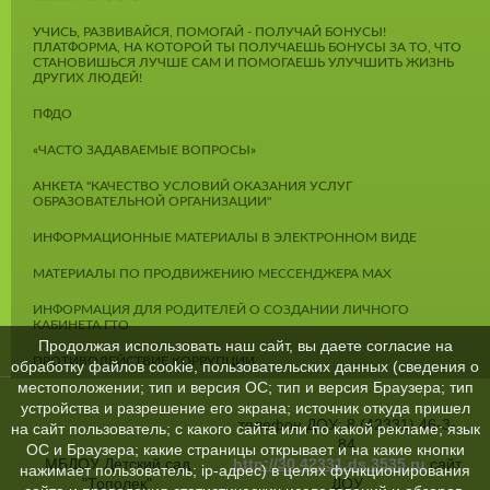
УЧИСЬ, РАЗВИВАЙСЯ, ПОМОГАЙ - ПОЛУЧАЙ БОНУСЫ!
ПЛАТФОРМА, НА КОТОРОЙ ТЫ ПОЛУЧАЕШЬ БОНУСЫ ЗА ТО, ЧТО
СТАНОВИШЬСЯ ЛУЧШЕ САМ И ПОМОГАЕШЬ УЛУЧШИТЬ ЖИЗНЬ
ДРУГИХ ЛЮДЕЙ!
ПФДО
«ЧАСТО ЗАДАВАЕМЫЕ ВОПРОСЫ»
АНКЕТА "КАЧЕСТВО УСЛОВИЙ ОКАЗАНИЯ УСЛУГ
ОБРАЗОВАТЕЛЬНОЙ ОРГАНИЗАЦИИ"
ИНФОРМАЦИОННЫЕ МАТЕРИАЛЫ В ЭЛЕКТРОННОМ ВИДЕ
МАТЕРИАЛЫ ПО ПРОДВИЖЕНИЮ МЕССЕНДЖЕРА MAX
ИНФОРМАЦИЯ ДЛЯ РОДИТЕЛЕЙ О СОЗДАНИИ ЛИЧНОГО
КАБИНЕТА ГТО
Продолжая использовать наш сайт, вы даете согласие на
ПРОТИВОДЕЙСТВИЕ КОРРУПЦИИ
обработку файлов cookie, пользовательских данных (сведения о
местоположении; тип и версия ОС; тип и версия Браузера; тип
устройства и разрешение его экрана; источник откуда пришел
телефон ДОУ: 8 (42331) 46-3-
на сайт пользователь; с какого сайта или по какой рекламе; язык
84
ОС и Браузера; какие страницы открывает и на какие кнопки
МБДОУ Детский сад
http://30.42331.ds.3535.ru
сайт
нажимает пользователь; ip-адрес) в целях функционирования
"Тополек"
ДОУ