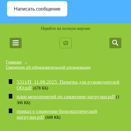
Написать сообщение
Перейти на полную версию
Главная
→
Сведения об образовательной организации
5311∕П_11.08.2025_Памятка для руководителей
ОО.pdf
(678 КБ)
план мероприятий по снижению нагрузки.pdf
(1
306 КБ)
приказ о снижении бюрократической
нагрузки.pdf
(608 КБ)