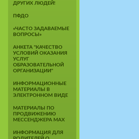
ДРУГИХ ЛЮДЕЙ!
ПФДО
«ЧАСТО ЗАДАВАЕМЫЕ
ВОПРОСЫ»
АНКЕТА "КАЧЕСТВО
УСЛОВИЙ ОКАЗАНИЯ
УСЛУГ
ОБРАЗОВАТЕЛЬНОЙ
ОРГАНИЗАЦИИ"
ИНФОРМАЦИОННЫЕ
МАТЕРИАЛЫ В
ЭЛЕКТРОННОМ ВИДЕ
МАТЕРИАЛЫ ПО
ПРОДВИЖЕНИЮ
МЕССЕНДЖЕРА MAX
ИНФОРМАЦИЯ ДЛЯ
РОДИТЕЛЕЙ О