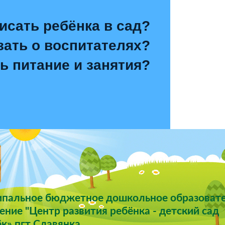
исать ребёнка в сад?
зать о воспитателях?
ь питание и занятия?
пальное бюджетное дошкольное образоват
ние "Центр развития ребёнка - детский сад
к» пгт Славянка