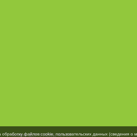
а обработку файлов cookie, пользовательских данных (сведения о м
телефон ДОУ: 8 (42331) 46-3-84