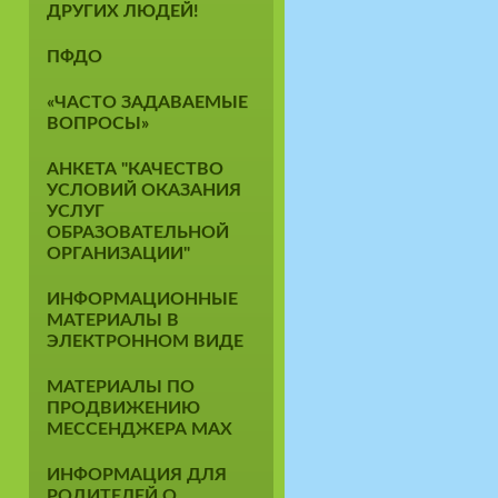
ДРУГИХ ЛЮДЕЙ!
ПФДО
«ЧАСТО ЗАДАВАЕМЫЕ
ВОПРОСЫ»
АНКЕТА "КАЧЕСТВО
УСЛОВИЙ ОКАЗАНИЯ
УСЛУГ
ОБРАЗОВАТЕЛЬНОЙ
ОРГАНИЗАЦИИ"
ИНФОРМАЦИОННЫЕ
МАТЕРИАЛЫ В
ЭЛЕКТРОННОМ ВИДЕ
МАТЕРИАЛЫ ПО
ПРОДВИЖЕНИЮ
МЕССЕНДЖЕРА MAX
ИНФОРМАЦИЯ ДЛЯ
РОДИТЕЛЕЙ О