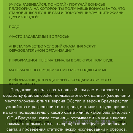
УЧИСЬ, РАЗВИВАЙСЯ, ПОМОГАЙ - ПОЛУЧАЙ БОНУСЫ!
ПЛАТФОРМА, НА КОТОРОЙ ТЫ ПОЛУЧАЕШЬ БОНУСЫ ЗА ТО, ЧТО
СТАНОВИШЬСЯ ЛУЧШЕ САМ И ПОМОГАЕШЬ УЛУЧШИТЬ ЖИЗНЬ
ДРУГИХ ЛЮДЕЙ!
ПФДО
«ЧАСТО ЗАДАВАЕМЫЕ ВОПРОСЫ»
АНКЕТА "КАЧЕСТВО УСЛОВИЙ ОКАЗАНИЯ УСЛУГ
ОБРАЗОВАТЕЛЬНОЙ ОРГАНИЗАЦИИ"
ИНФОРМАЦИОННЫЕ МАТЕРИАЛЫ В ЭЛЕКТРОННОМ ВИДЕ
МАТЕРИАЛЫ ПО ПРОДВИЖЕНИЮ МЕССЕНДЖЕРА MAX
ИНФОРМАЦИЯ ДЛЯ РОДИТЕЛЕЙ О СОЗДАНИИ ЛИЧНОГО
КАБИНЕТА ГТО
Продолжая использовать наш сайт, вы даете согласие на
ПРОТИВОДЕЙСТВИЕ КОРРУПЦИИ
обработку файлов cookie, пользовательских данных (сведения о
местоположении; тип и версия ОС; тип и версия Браузера; тип
устройства и разрешение его экрана; источник откуда пришел
телефон ДОУ: 8 (42331) 46-3-
на сайт пользователь; с какого сайта или по какой рекламе; язык
84
ОС и Браузера; какие страницы открывает и на какие кнопки
МБДОУ Детский сад
http://30.42331.ds.3535.ru
сайт
нажимает пользователь; ip-адрес) в целях функционирования
"Тополек"
ДОУ
сайта и проведения статистических исследований и обзоров.
адрес электронной почты