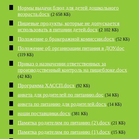
Нормы выдачи блюд для детей дошкольного
возраста.docx
(2 658 КБ)
Пищевые продукты, которые не допускается
использовать в питании детей.docx
(2 102 КБ)
Положение о бракеражной комиссии.docx
(52 КБ)
Положение об организации питания в ДОУ.doc
(119 КБ)
Приказ о назначении ответственных за
производственный контроль на пищеблоке.docx
(42 КБ)
Программа ХАССП.docx
(92 КБ)
анкета для родителей по питанию.doc
(34 КБ)
анкета по питанию для родителей.docx
(14 КБ)
наши поставщики.docx
(381 КБ)
Памятка родителям по питанию (2).docx
(21 КБ)
Памятка родителям по питанию (1).docx
(15 КБ)