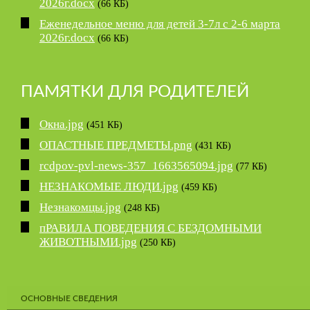
2026г.docx
(66 КБ)
Еженедельное меню для детей 3-7л с 2-6 марта
2026г.docx
(66 КБ)
ПАМЯТКИ ДЛЯ РОДИТЕЛЕЙ
Окна.jpg
(451 КБ)
ОПАСТНЫЕ ПРЕДМЕТЫ.png
(431 КБ)
rcdpov-pvl-news-357_1663565094.jpg
(77 КБ)
НЕЗНАКОМЫЕ ЛЮДИ.jpg
(459 КБ)
Незнакомцы.jpg
(248 КБ)
пРАВИЛА ПОВЕДЕНИЯ С БЕЗДОМНЫМИ
ЖИВОТНЫМИ.jpg
(250 КБ)
ОСНОВНЫЕ СВЕДЕНИЯ