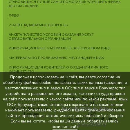
СТАНОВИШЬСЯ ЛУЧШЕ САМ И ПОМОГАЕШЬ УЛУЧШИТЬ ЖИЗНЬ
ДРУГИХ ЛЮДЕЙ!
ПФДО
«ЧАСТО ЗАДАВАЕМЫЕ ВОПРОСЫ»
АНКЕТА "КАЧЕСТВО УСЛОВИЙ ОКАЗАНИЯ УСЛУГ
ОБРАЗОВАТЕЛЬНОЙ ОРГАНИЗАЦИИ"
ИНФОРМАЦИОННЫЕ МАТЕРИАЛЫ В ЭЛЕКТРОННОМ ВИДЕ
МАТЕРИАЛЫ ПО ПРОДВИЖЕНИЮ МЕССЕНДЖЕРА MAX
ИНФОРМАЦИЯ ДЛЯ РОДИТЕЛЕЙ О СОЗДАНИИ ЛИЧНОГО
КАБИНЕТА ГТО
Продолжая использовать наш сайт, вы даете согласие на
ПРОТИВОДЕЙСТВИЕ КОРРУПЦИИ
обработку файлов cookie, пользовательских данных (сведения о
местоположении; тип и версия ОС; тип и версия Браузера; тип
устройства и разрешение его экрана; источник откуда пришел
телефон ДОУ: 8 (42331) 46-3-
на сайт пользователь; с какого сайта или по какой рекламе; язык
84
ОС и Браузера; какие страницы открывает и на какие кнопки
МБДОУ Детский сад
http://30.42331.ds.3535.ru
сайт
нажимает пользователь; ip-адрес) в целях функционирования
"Тополек"
ДОУ
сайта и проведения статистических исследований и обзоров.
адрес электронной почты
Если вы не хотите, чтобы ваши данные обрабатывались,
topolyok@bk.ru
покиньте сайт.