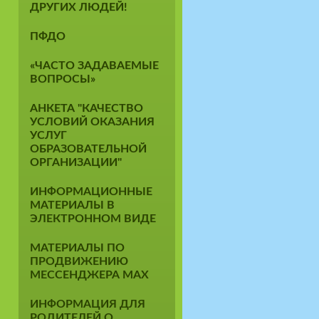
ДРУГИХ ЛЮДЕЙ!
ПФДО
«ЧАСТО ЗАДАВАЕМЫЕ
ВОПРОСЫ»
АНКЕТА "КАЧЕСТВО
УСЛОВИЙ ОКАЗАНИЯ
УСЛУГ
ОБРАЗОВАТЕЛЬНОЙ
ОРГАНИЗАЦИИ"
ИНФОРМАЦИОННЫЕ
МАТЕРИАЛЫ В
ЭЛЕКТРОННОМ ВИДЕ
МАТЕРИАЛЫ ПО
ПРОДВИЖЕНИЮ
МЕССЕНДЖЕРА MAX
ИНФОРМАЦИЯ ДЛЯ
РОДИТЕЛЕЙ О