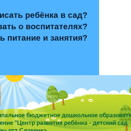
исать ребёнка в сад?
зать о воспитателях?
ь питание и занятия?
пальное бюджетное дошкольное образоват
ние "Центр развития ребёнка - детский сад
к» пгт Славянка