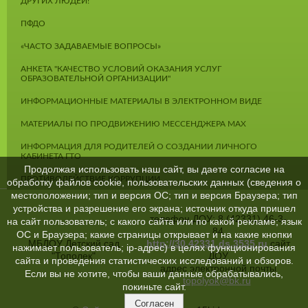
ДРУГИХ ЛЮДЕЙ!
ПФДО
«ЧАСТО ЗАДАВАЕМЫЕ ВОПРОСЫ»
АНКЕТА "КАЧЕСТВО УСЛОВИЙ ОКАЗАНИЯ УСЛУГ
ОБРАЗОВАТЕЛЬНОЙ ОРГАНИЗАЦИИ"
ИНФОРМАЦИОННЫЕ МАТЕРИАЛЫ В ЭЛЕКТРОННОМ ВИДЕ
МАТЕРИАЛЫ ПО ПРОДВИЖЕНИЮ МЕССЕНДЖЕРА MAX
ИНФОРМАЦИЯ ДЛЯ РОДИТЕЛЕЙ О СОЗДАНИИ ЛИЧНОГО
КАБИНЕТА ГТО
Продолжая использовать наш сайт, вы даете согласие на
ПРОТИВОДЕЙСТВИЕ КОРРУПЦИИ
обработку файлов cookie, пользовательских данных (сведения о
местоположении; тип и версия ОС; тип и версия Браузера; тип
устройства и разрешение его экрана; источник откуда пришел
телефон ДОУ: 8 (42331) 46-3-
на сайт пользователь; с какого сайта или по какой рекламе; язык
84
ОС и Браузера; какие страницы открывает и на какие кнопки
МБДОУ Детский сад
http://30.42331.ds.3535.ru
сайт
нажимает пользователь; ip-адрес) в целях функционирования
"Тополек"
ДОУ
сайта и проведения статистических исследований и обзоров.
адрес электронной почты
Если вы не хотите, чтобы ваши данные обрабатывались,
topolyok@bk.ru
покиньте сайт.
Согласен