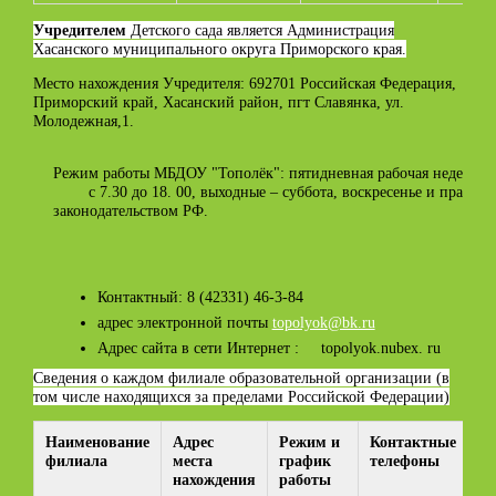
Учредителем
Детского сада является Администрация
Хасанского муниципального округа Приморского края.
Место нахождения Учредителя: 692701 Российская Федерация,
Приморский край, Хасанский район, пгт Славянка, ул.
Молодежная,1.
Режим работы МБДОУ "Тополёк": пятидневная рабочая неделя, 
с 7.30 до 18. 00, выходные – суббота, воскресенье и праздн
законодательством РФ.
Контактный: 8 (42331) 46-3-84
адрес электронной почты
topolyok@bk.ru
Адрес сайта в сети Интернет :
topolyok
.
nubex
.
ru
Сведения о каждом филиале образовательной организации (в
том числе находящихся за пределами Российской Федерации)
Наименование
Адрес
Режим и
Контактные
Ад
филиала
места
график
телефоны
эл
нахождения
работы
п