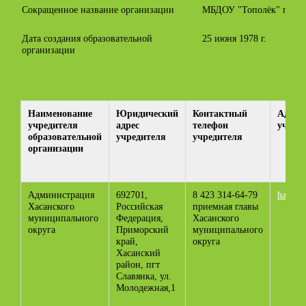
Сокращенное название организации
МБДОУ "Тополёк" пгт С
Дата создания образовательной
25 июня 1978 г.
организации
Наименование
Юридический
Контактный
Адрес
учредителя
адрес
телефон
учред
образовательной
учредителя
учредителя
организации
Администрация
692701,
8 423 314-64-79
hasan_
Хасанского
Российская
приемная главы
муниципального
Федерация,
Хасанского
округа
Приморский
муниципального
край,
округа
Хасанский
район, пгт
Славянка, ул.
Молодежная,1