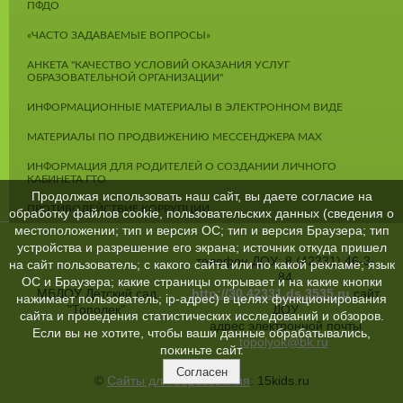
ПФДО
«ЧАСТО ЗАДАВАЕМЫЕ ВОПРОСЫ»
АНКЕТА "КАЧЕСТВО УСЛОВИЙ ОКАЗАНИЯ УСЛУГ
ОБРАЗОВАТЕЛЬНОЙ ОРГАНИЗАЦИИ"
ИНФОРМАЦИОННЫЕ МАТЕРИАЛЫ В ЭЛЕКТРОННОМ ВИДЕ
МАТЕРИАЛЫ ПО ПРОДВИЖЕНИЮ МЕССЕНДЖЕРА MAX
ИНФОРМАЦИЯ ДЛЯ РОДИТЕЛЕЙ О СОЗДАНИИ ЛИЧНОГО
КАБИНЕТА ГТО
Продолжая использовать наш сайт, вы даете согласие на
ПРОТИВОДЕЙСТВИЕ КОРРУПЦИИ
обработку файлов cookie, пользовательских данных (сведения о
местоположении; тип и версия ОС; тип и версия Браузера; тип
устройства и разрешение его экрана; источник откуда пришел
телефон ДОУ: 8 (42331) 46-3-
на сайт пользователь; с какого сайта или по какой рекламе; язык
84
ОС и Браузера; какие страницы открывает и на какие кнопки
МБДОУ Детский сад
http://30.42331.ds.3535.ru
сайт
нажимает пользователь; ip-адрес) в целях функционирования
"Тополек"
ДОУ
сайта и проведения статистических исследований и обзоров.
адрес электронной почты
Если вы не хотите, чтобы ваши данные обрабатывались,
topolyok@bk.ru
покиньте сайт.
Согласен
©
Сайты для образования
: 15kids.ru