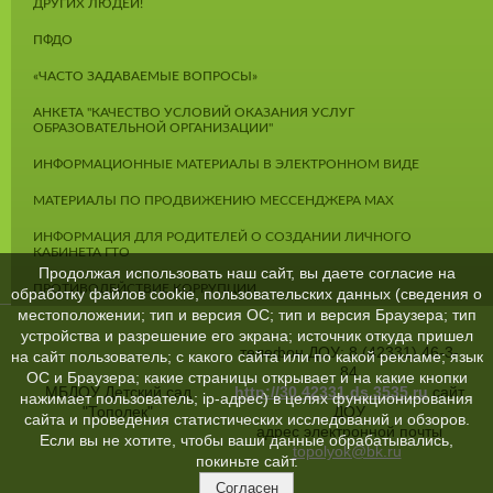
ДРУГИХ ЛЮДЕЙ!
ПФДО
«ЧАСТО ЗАДАВАЕМЫЕ ВОПРОСЫ»
АНКЕТА "КАЧЕСТВО УСЛОВИЙ ОКАЗАНИЯ УСЛУГ
ОБРАЗОВАТЕЛЬНОЙ ОРГАНИЗАЦИИ"
ИНФОРМАЦИОННЫЕ МАТЕРИАЛЫ В ЭЛЕКТРОННОМ ВИДЕ
МАТЕРИАЛЫ ПО ПРОДВИЖЕНИЮ МЕССЕНДЖЕРА MAX
ИНФОРМАЦИЯ ДЛЯ РОДИТЕЛЕЙ О СОЗДАНИИ ЛИЧНОГО
КАБИНЕТА ГТО
Продолжая использовать наш сайт, вы даете согласие на
ПРОТИВОДЕЙСТВИЕ КОРРУПЦИИ
обработку файлов cookie, пользовательских данных (сведения о
местоположении; тип и версия ОС; тип и версия Браузера; тип
устройства и разрешение его экрана; источник откуда пришел
телефон ДОУ: 8 (42331) 46-3-
на сайт пользователь; с какого сайта или по какой рекламе; язык
84
ОС и Браузера; какие страницы открывает и на какие кнопки
МБДОУ Детский сад
http://30.42331.ds.3535.ru
сайт
нажимает пользователь; ip-адрес) в целях функционирования
"Тополек"
ДОУ
сайта и проведения статистических исследований и обзоров.
адрес электронной почты
Если вы не хотите, чтобы ваши данные обрабатывались,
topolyok@bk.ru
покиньте сайт.
Согласен