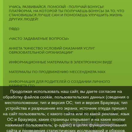
УЧИСЬ, РАЗВИВАЙСЯ, ПОМОГАЙ - ПОЛУЧАЙ БОНУСЫ!
ПЛАТФОРМА, НА КОТОРОЙ ТЫ ПОЛУЧАЕШЬ БОНУСЫ ЗА ТО, ЧТО
СТАНОВИШЬСЯ ЛУЧШЕ САМ И ПОМОГАЕШЬ УЛУЧШИТЬ ЖИЗНЬ
ДРУГИХ ЛЮДЕЙ!
ПФДО
«ЧАСТО ЗАДАВАЕМЫЕ ВОПРОСЫ»
АНКЕТА "КАЧЕСТВО УСЛОВИЙ ОКАЗАНИЯ УСЛУГ
ОБРАЗОВАТЕЛЬНОЙ ОРГАНИЗАЦИИ"
ИНФОРМАЦИОННЫЕ МАТЕРИАЛЫ В ЭЛЕКТРОННОМ ВИДЕ
МАТЕРИАЛЫ ПО ПРОДВИЖЕНИЮ МЕССЕНДЖЕРА MAX
ИНФОРМАЦИЯ ДЛЯ РОДИТЕЛЕЙ О СОЗДАНИИ ЛИЧНОГО
КАБИНЕТА ГТО
Продолжая использовать наш сайт, вы даете согласие на
ПРОТИВОДЕЙСТВИЕ КОРРУПЦИИ
обработку файлов cookie, пользовательских данных (сведения о
местоположении; тип и версия ОС; тип и версия Браузера; тип
устройства и разрешение его экрана; источник откуда пришел
телефон ДОУ: 8 (42331) 46-3-
на сайт пользователь; с какого сайта или по какой рекламе; язык
84
ОС и Браузера; какие страницы открывает и на какие кнопки
МБДОУ Детский сад
http://30.42331.ds.3535.ru
сайт
нажимает пользователь; ip-адрес) в целях функционирования
"Тополек"
ДОУ
сайта и проведения статистических исследований и обзоров.