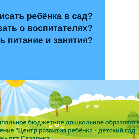
исать ребёнка в сад?
зать о воспитателях?
ь питание и занятия?
пальное бюджетное дошкольное образоват
ние "Центр развития ребёнка - детский сад
к» пгт Славянка