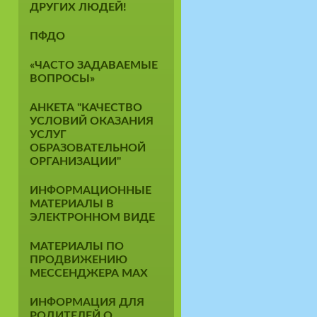
ДРУГИХ ЛЮДЕЙ!
ПФДО
«ЧАСТО ЗАДАВАЕМЫЕ
ВОПРОСЫ»
АНКЕТА "КАЧЕСТВО
УСЛОВИЙ ОКАЗАНИЯ
УСЛУГ
ОБРАЗОВАТЕЛЬНОЙ
ОРГАНИЗАЦИИ"
ИНФОРМАЦИОННЫЕ
МАТЕРИАЛЫ В
ЭЛЕКТРОННОМ ВИДЕ
МАТЕРИАЛЫ ПО
ПРОДВИЖЕНИЮ
МЕССЕНДЖЕРА MAX
ИНФОРМАЦИЯ ДЛЯ
РОДИТЕЛЕЙ О