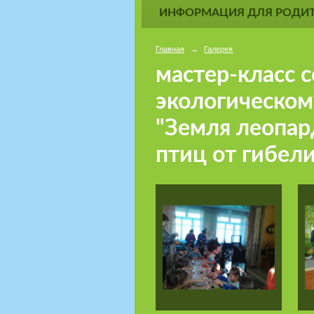
ИНФОРМАЦИЯ ДЛЯ РОДИТ
Главная
→
Галерея
мастер-класс 
экологическо
"Земля леопар
птиц от гибели