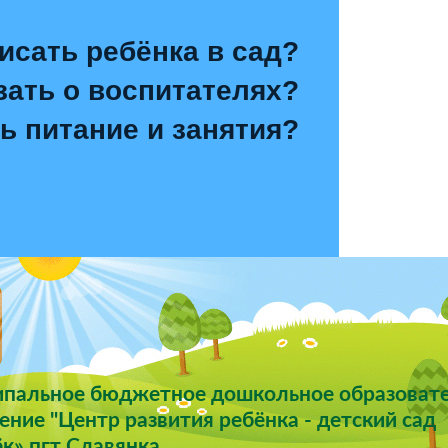
исать ребёнка в сад?
зать о воспитателях?
ь питание и занятия?
пальное бюджетное дошкольное образоват
ние "Центр развития ребёнка - детский сад
к» пгт Славянка