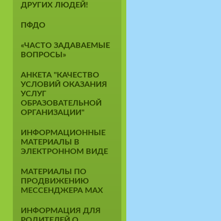
ДРУГИХ ЛЮДЕЙ!
ПФДО
«ЧАСТО ЗАДАВАЕМЫЕ
ВОПРОСЫ»
АНКЕТА "КАЧЕСТВО
УСЛОВИЙ ОКАЗАНИЯ
УСЛУГ
ОБРАЗОВАТЕЛЬНОЙ
ОРГАНИЗАЦИИ"
ИНФОРМАЦИОННЫЕ
МАТЕРИАЛЫ В
ЭЛЕКТРОННОМ ВИДЕ
МАТЕРИАЛЫ ПО
ПРОДВИЖЕНИЮ
МЕССЕНДЖЕРА MAX
ИНФОРМАЦИЯ ДЛЯ
РОДИТЕЛЕЙ О