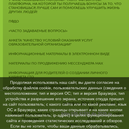
ПЛАТФОРМА, НА КОТОРОЙ ТЫ ПОЛУЧАЕШЬ БОНУСЫ ЗА ТО, ЧТО
СТАНОВИШЬСЯ ЛУЧШЕ САМ И ПОМОГАЕШЬ УЛУЧШИТЬ ЖИЗНЬ
ДРУГИХ ЛЮДЕЙ!
ПФДО
«ЧАСТО ЗАДАВАЕМЫЕ ВОПРОСЫ»
АНКЕТА "КАЧЕСТВО УСЛОВИЙ ОКАЗАНИЯ УСЛУГ
ОБРАЗОВАТЕЛЬНОЙ ОРГАНИЗАЦИИ"
ИНФОРМАЦИОННЫЕ МАТЕРИАЛЫ В ЭЛЕКТРОННОМ ВИДЕ
МАТЕРИАЛЫ ПО ПРОДВИЖЕНИЮ МЕССЕНДЖЕРА MAX
ИНФОРМАЦИЯ ДЛЯ РОДИТЕЛЕЙ О СОЗДАНИИ ЛИЧНОГО
КАБИНЕТА ГТО
Продолжая использовать наш сайт, вы даете согласие на
ПРОТИВОДЕЙСТВИЕ КОРРУПЦИИ
обработку файлов cookie, пользовательских данных (сведения о
местоположении; тип и версия ОС; тип и версия Браузера; тип
устройства и разрешение его экрана; источник откуда пришел
телефон ДОУ: 8 (42331) 46-3-
на сайт пользователь; с какого сайта или по какой рекламе; язык
84
ОС и Браузера; какие страницы открывает и на какие кнопки
МБДОУ Детский сад
http://30.42331.ds.3535.ru
сайт
нажимает пользователь; ip-адрес) в целях функционирования
"Тополек"
ДОУ
сайта и проведения статистических исследований и обзоров.
адрес электронной почты
Если вы не хотите, чтобы ваши данные обрабатывались,